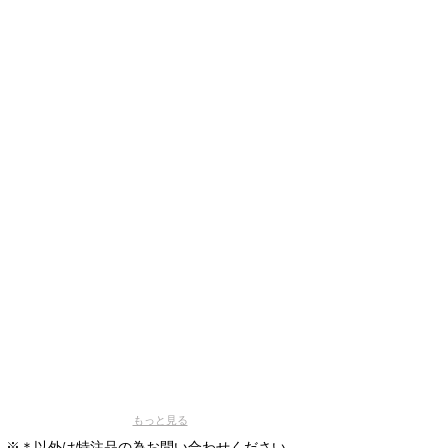
ナ
ラ
シ
ラ
カ
バ
もっと見る
※＊以外は特注品の為お問い合わせください。